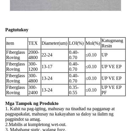
Pagtutukoy
Katugmang
item
TEX
Diameter(um)
LOI(%)
Mol(%)
Resin
Fiberglass
2000-
0.40-
22-24
≤0.10
UP
Roving
4800
0.70
Fiberglass
300-
0.40-
13-17
≤0.10
UP VE EP
Roving
1200
0.70
Fiberglass
300-
0.40-
13-24
≤0.10
UP VE EP
Roving
4800
0.70
Fiberglass
300-
0.35-
UP VE EP
13-24
≤0.10
Roving
2400
0.55
PF
Mga Tampok ng Produkto
1. Kahit na pag-igting, mahusay na tinadtad na pagganap at
pagpapakalat, mahusay na kakayahan sa daloy sa ilalim ng
pagpindot sa amag.
2.Mabilis at kumpletong wet-out.
3. Mababang static, walang fuzz.