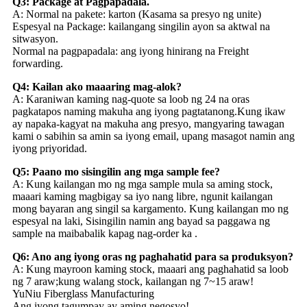
Q3: Package at Pagpapadala.
A: Normal na pakete: karton (Kasama sa presyo ng unite)
Espesyal na Package: kailangang singilin ayon sa aktwal na
sitwasyon.
Normal na pagpapadala: ang iyong hinirang na Freight
forwarding.
Q4: Kailan ako maaaring mag-alok?
A: Karaniwan kaming nag-quote sa loob ng 24 na oras
pagkatapos naming makuha ang iyong pagtatanong.Kung ikaw
ay napaka-kagyat na makuha ang presyo, mangyaring tawagan
kami o sabihin sa amin sa iyong email, upang masagot namin ang
iyong priyoridad.
Q5: Paano mo sisingilin ang mga sample fee?
A: Kung kailangan mo ng mga sample mula sa aming stock,
maaari kaming magbigay sa iyo nang libre, ngunit kailangan
mong bayaran ang singil sa kargamento. Kung kailangan mo ng
espesyal na laki, Sisingilin namin ang bayad sa paggawa ng
sample na maibabalik kapag nag-order ka .
Q6: Ano ang iyong oras ng paghahatid para sa produksyon?
A: Kung mayroon kaming stock, maaari ang paghahatid sa loob
ng 7 araw;kung walang stock, kailangan ng 7~15 araw!
YuNiu Fiberglass Manufacturing
Ang iyong tagumpay ay aming negosyo!