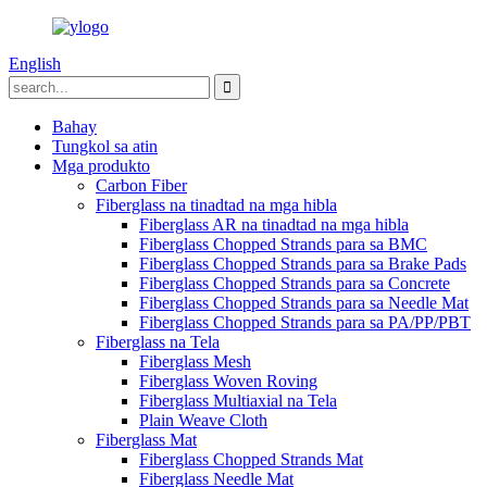
English
Bahay
Tungkol sa atin
Mga produkto
Carbon Fiber
Fiberglass na tinadtad na mga hibla
Fiberglass AR na tinadtad na mga hibla
Fiberglass Chopped Strands para sa BMC
Fiberglass Chopped Strands para sa Brake Pads
Fiberglass Chopped Strands para sa Concrete
Fiberglass Chopped Strands para sa Needle Mat
Fiberglass Chopped Strands para sa PA/PP/PBT
Fiberglass na Tela
Fiberglass Mesh
Fiberglass Woven Roving
Fiberglass Multiaxial na Tela
Plain Weave Cloth
Fiberglass Mat
Fiberglass Chopped Strands Mat
Fiberglass Needle Mat