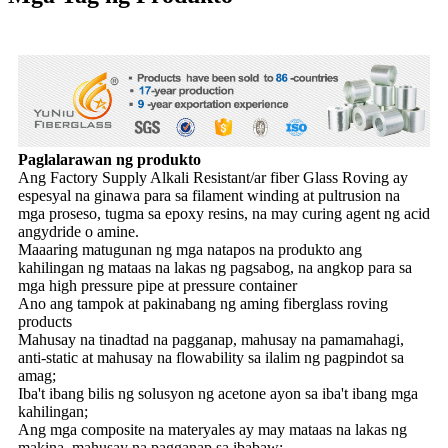
Paglalarawan ng produkto
Ang Factory Supply Alkali Resistant/ar fiber Glass Roving ay
espesyal na ginawa para sa filament winding at pultrusion na
mga proseso, tugma sa epoxy resins, na may curing agent ng acid
angydride o amine.
Maaaring matugunan ng mga natapos na produkto ang
kahilingan ng mataas na lakas ng pagsabog, na angkop para sa
mga high pressure pipe at pressure container
Ano ang tampok at pakinabang ng aming fiberglass roving
products
Mahusay na tinadtad na pagganap, mahusay na pamamahagi,
anti-static at mahusay na flowability sa ilalim ng pagpindot sa
amag;
Iba't ibang bilis ng solusyon ng acetone ayon sa iba't ibang mga
kahilingan;
Ang mga composite na materyales ay may mataas na lakas ng
makina, mahusay na pagganap sa ibabaw;