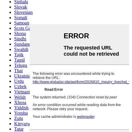
Sinhala
Slovak
Slovenian
Somali
Samoan
Scots Gaelic
Shona
Sindhi
Sundanese
Swahili
Tajik
Tamil
Telugu
Thai
Ukrainian
Urdu
Uzbek
Vietnamese
Welsh
Xhosa
Yiddish
Yoruba
Zulu
Kinyarwanda
Tatar