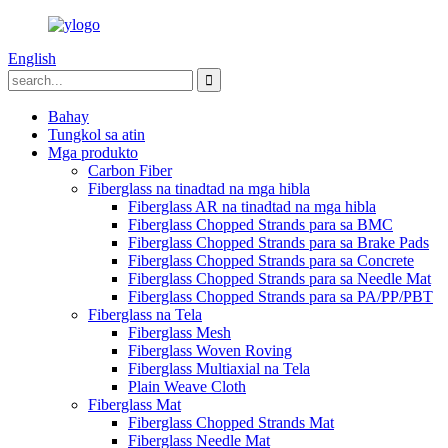
English
Bahay
Tungkol sa atin
Mga produkto
Carbon Fiber
Fiberglass na tinadtad na mga hibla
Fiberglass AR na tinadtad na mga hibla
Fiberglass Chopped Strands para sa BMC
Fiberglass Chopped Strands para sa Brake Pads
Fiberglass Chopped Strands para sa Concrete
Fiberglass Chopped Strands para sa Needle Mat
Fiberglass Chopped Strands para sa PA/PP/PBT
Fiberglass na Tela
Fiberglass Mesh
Fiberglass Woven Roving
Fiberglass Multiaxial na Tela
Plain Weave Cloth
Fiberglass Mat
Fiberglass Chopped Strands Mat
Fiberglass Needle Mat