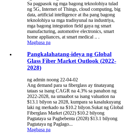
Sa pagpasok ng mga bagong teknolohiya tulad
ng 5G, Internet of Things, cloud computing, big
data, artificial intelligence at iba pang bagong
teknolohiya sa mga tradisyunal na industriya,
mga bagong integration field gaya ng smart
manufacturing, automotive electronics, smart
home appliances, at smart medical .. .
Magbasa pa
Pangkalahatang-ideya ng Global
Glass Fiber Market Outlook (2022-
2028)
ng admin noong 22-04-02
Ang demand para sa fiberglass ay tinatayang
tataas sa isang CAGR na 4.3% sa panahon ng
2022-2028, na umaabot sa isang valuation na
$13.1 bilyon sa 2028, kumpara sa kasalukuyang
laki ng merkado na $10.2 bilyon.Sukat ng Global
Fiberglass Market (2022) $10.2 bilyong
Pagtataya sa Pagbebenta (2028) $13.1 bilyong
Pagtataya ng Paglago...
Magbasa pa