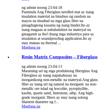
ng admin noong 23-04-18
Panimula Ang Fiberglass needled mat ay isang
insulation material na binubuo ng random na
inayos na tinadtad na mga glass fiber na
pinagdugtong kasama ng isang binder.Ito ay
isang magaan at nababaluktot na materyal na
ginagamit sa iba't ibang mga industriya para sa
insulation at soundproofing application.Ito ay
may mataas na thermal ...
Magbasa pa
Resin Matrix Composites – Fiberglass
ng admin noong 23-04-13
Maraming uri ng mga produktong fiberglass Ang
Fiberglass ay isang napakahusay na
inorganikong non-metallic na materyal.Ang glass
fiber ay isang uri ng natural na inorganic na non-
metallic ore tulad ng leucolite, pyrophyllite,
kaolin, quartz sand, limestone, atbp. Ang high-
grade inorganic fibers ay may isang solong
filament diameter ng f...
Magbasa pa