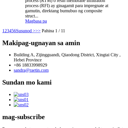
process (RTM) o resin membrane infiltration
process (RFI) ay ginagamit para impregnate at
gamutin, direktang bumubuo ng composite
struct...
Magbasa pa
1
2
3
4
5
6
Susunod >
>>
Pahina 1 / 11
Makipag-ugnayan sa amin
Building A, Zijingguandi, Qiaodong District, Xingtai City ,
Hebei Province
+86 18833998929
sandra@raetin.com
Sundan mo kami
mag-subscribe