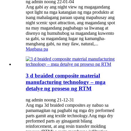
ng admin noong 22-01-04
Ang gabi ay ang night view ng magagandang
spot light na mga katangian ng mga produkto at
isang mahalagang paraan upang mapahusay ang
night scenic spot attraction, ang magandang spot
na may magandang pagbabago sa liwanag at
disenyo ng humuhubog sa magandang kuwento
sa gabi, sa magandang lugar ng kamangha-
manghang gabi, na may ilaw, natural,...
Magbasa pa
3 d braided composite material
manufacturing technology – mga
detalye ng proseso ng RTM
ng admin noong 21-12-31
Ang mga 3d braided composites ay nabuo sa
pamamagitan ng paghabi ng mga dry preformed
parts gamit ang textile technology.Ang mga dry
preformed parts ay ginagamit bilang
reinforcement, at ang resin transfer molding