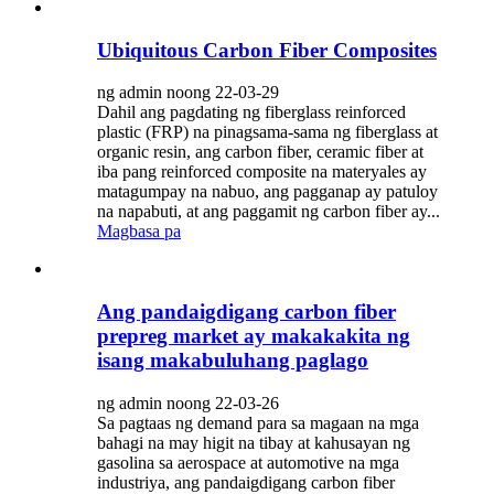
Ubiquitous Carbon Fiber Composites
ng admin noong 22-03-29
Dahil ang pagdating ng fiberglass reinforced
plastic (FRP) na pinagsama-sama ng fiberglass at
organic resin, ang carbon fiber, ceramic fiber at
iba pang reinforced composite na materyales ay
matagumpay na nabuo, ang pagganap ay patuloy
na napabuti, at ang paggamit ng carbon fiber ay...
Magbasa pa
Ang pandaigdigang carbon fiber
prepreg market ay makakakita ng
isang makabuluhang paglago
ng admin noong 22-03-26
Sa pagtaas ng demand para sa magaan na mga
bahagi na may higit na tibay at kahusayan ng
gasolina sa aerospace at automotive na mga
industriya, ang pandaigdigang carbon fiber