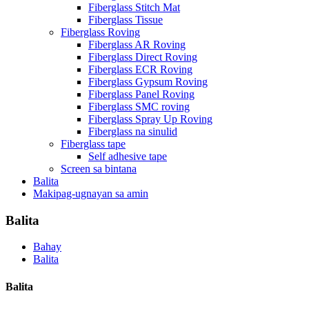
Fiberglass Stitch Mat
Fiberglass Tissue
Fiberglass Roving
Fiberglass AR Roving
Fiberglass Direct Roving
Fiberglass ECR Roving
Fiberglass Gypsum Roving
Fiberglass Panel Roving
Fiberglass SMC roving
Fiberglass Spray Up Roving
Fiberglass na sinulid
Fiberglass tape
Self adhesive tape
Screen sa bintana
Balita
Makipag-ugnayan sa amin
Balita
Bahay
Balita
Balita