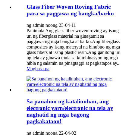
Glass Fiber Woven Roving Fabric
para sa paggawa ng bangka/barko
ng admin noong 23-04-11
Panimula Ang glass fiber woven roving ay isang
uri ng fiberglass material na ginagamit sa
paggawa ng mga bangka at barko.Ang fiberglass
composites ay isang materyal na binubuo ng mga
glass fibers at isang plastic resin.Ang ganitong uri
ng tela ay ginawa mula sa kumbinasyon ng mga
hibla ng salamin na pinagtagpi at pagkatapos ay...
Magbasa pa
Sa panahon ng katalinuhan, ang
electronic yarn/electronic na tela ay
naghatid ng mga bagong
pagkakataon!
ng admin noong 22-04-02