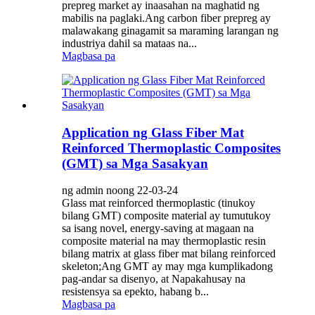
prepreg market ay inaasahan na maghatid ng
mabilis na paglaki.Ang carbon fiber prepreg ay
malawakang ginagamit sa maraming larangan ng
industriya dahil sa mataas na...
Magbasa pa
Application ng Glass Fiber Mat
Reinforced Thermoplastic Composites
(GMT) sa Mga Sasakyan
ng admin noong 22-03-24
Glass mat reinforced thermoplastic (tinukoy
bilang GMT) composite material ay tumutukoy
sa isang novel, energy-saving at magaan na
composite material na may thermoplastic resin
bilang matrix at glass fiber mat bilang reinforced
skeleton;Ang GMT ay may mga kumplikadong
pag-andar sa disenyo, at Napakahusay na
resistensya sa epekto, habang b...
Magbasa pa