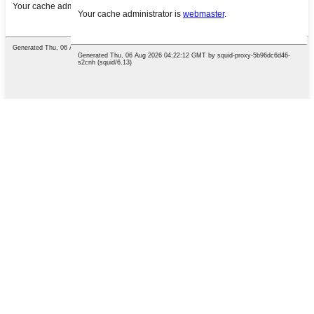
English
Chinese
French
German
Portuguese
Spanish
Russian
Japanese
Korean
Arabic