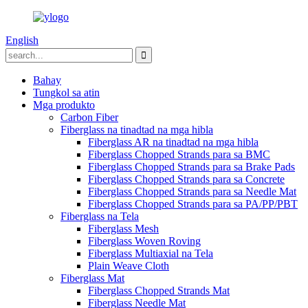
English
Bahay
Tungkol sa atin
Mga produkto
Carbon Fiber
Fiberglass na tinadtad na mga hibla
Fiberglass AR na tinadtad na mga hibla
Fiberglass Chopped Strands para sa BMC
Fiberglass Chopped Strands para sa Brake Pads
Fiberglass Chopped Strands para sa Concrete
Fiberglass Chopped Strands para sa Needle Mat
Fiberglass Chopped Strands para sa PA/PP/PBT
Fiberglass na Tela
Fiberglass Mesh
Fiberglass Woven Roving
Fiberglass Multiaxial na Tela
Plain Weave Cloth
Fiberglass Mat
Fiberglass Chopped Strands Mat
Fiberglass Needle Mat