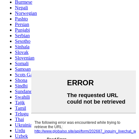
Burmese
Nepali
Norwegian
Pashto
Persian
Punjabi
Serbian
Sesotho
Sinhala
Slovak
Slovenian
Somali
Samoan
Scots Gaelic
Shona
Sindhi
Sundanese
Swahili
Tajik
Tamil
Telugu
Thai
Ukrainian
Urdu
Uzbek