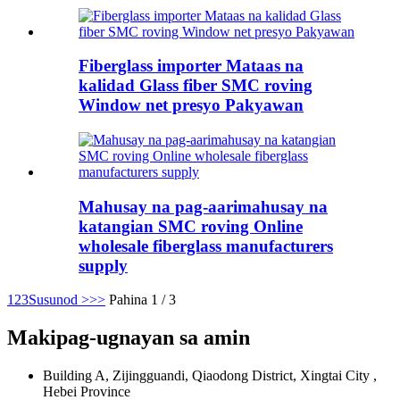
Fiberglass importer Mataas na
kalidad Glass fiber SMC roving
Window net presyo Pakyawan
Mahusay na pag-aarimahusay na
katangian SMC roving Online
wholesale fiberglass manufacturers
supply
1
2
3
Susunod >
>>
Pahina 1 / 3
Makipag-ugnayan sa amin
Building A, Zijingguandi, Qiaodong District, Xingtai City ,
Hebei Province