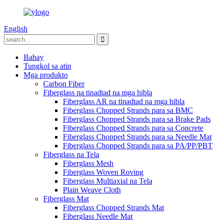
English
Bahay
Tungkol sa atin
Mga produkto
Carbon Fiber
Fiberglass na tinadtad na mga hibla
Fiberglass AR na tinadtad na mga hibla
Fiberglass Chopped Strands para sa BMC
Fiberglass Chopped Strands para sa Brake Pads
Fiberglass Chopped Strands para sa Concrete
Fiberglass Chopped Strands para sa Needle Mat
Fiberglass Chopped Strands para sa PA/PP/PBT
Fiberglass na Tela
Fiberglass Mesh
Fiberglass Woven Roving
Fiberglass Multiaxial na Tela
Plain Weave Cloth
Fiberglass Mat
Fiberglass Chopped Strands Mat
Fiberglass Needle Mat