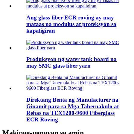
Ang glass fiber ECR roving ay may
mataas na modulus at proteksyon sa
kapaligiran
Produksyon ng water tank board na
may SMC glass fiber yarn
Direktang Benta ng Manufacturer na
Ginamit para sa Mga Tabernakulo at
Rehas na TEX1200-9600 Fiberglass
ECR Roving
Makipag-ugnayan sa amin